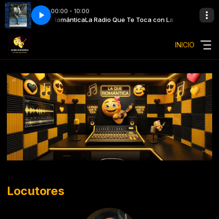
00:00 - 10:00
Toca con La Que Romántica
 - Volvere
Diego Verdaguer - Volvere
La Radio Que Te Toca con La Que Romántica
INICIO
Locutores