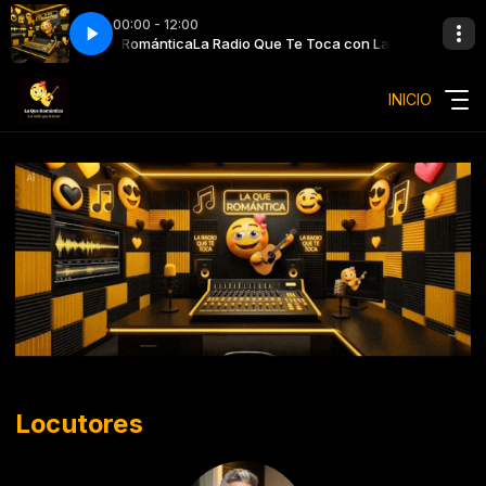
00:00 - 12:00
 Toca con La Que Romántica
e Ella y Tú (Remasterizado)
José José - Entre Ella y Tú (Remasterizado)
La Radio Que Te Toca con La Que Romántic
INICIO
Locutores