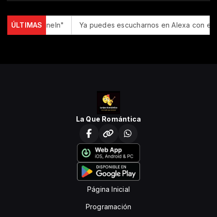
tica en TuneIn"
ÚLTIMAS
Ya puedes escucharnos en Alexa con el com
La Que Romántica
Página Inicial
Programación