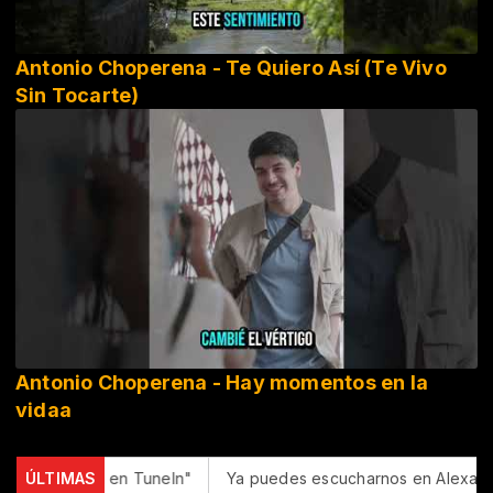
Antonio Choperena - Te Quiero Así (Te Vivo
Sin Tocarte)
Antonio Choperena - Hay momentos en la
vidaa
a en TuneIn"
ÚLTIMAS
Ya puedes escucharnos en Alexa con el comand