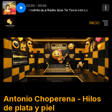
22:00 - 00:00
con La Que Romántica
 - Me quedaré solo
Amistades Peligrosas - Me quedaré solo
La Radio Que Te Toca con La Que Romántica
INICIO
Antonio Choperena - Hilos
de plata y piel