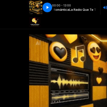
00:00 - 13:00
Radio Que Te Toca con La Que Romántica
Intropoema - Señor amante
Intropoema - Señor amante
La Radio Que Te Toca con La