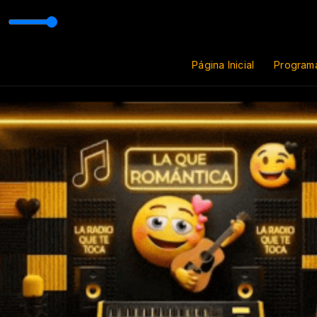
 Que Romántica
Página Inicial
Program