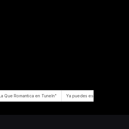
mantica en TuneIn"
Ya puedes escucharnos en Alexa con el 