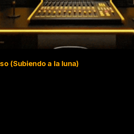
o (Subiendo a la luna)