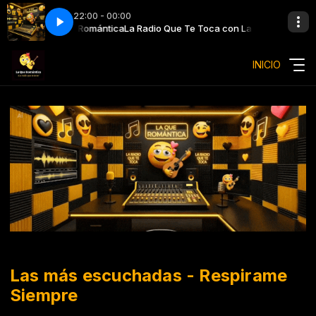
22:00 - 00:00
Toca con La Que Romántica
na - El Vuelo del Poeta
Antonio Choperena - El Vuelo del Poeta
La Radio Que Te Toca con La Que Romántic
INICIO
Las más escuchadas - Respirame
Siempre